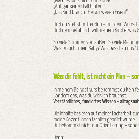
„Mach es bloß nicht ohne Brei!“
„Auf gar keinen Fall Gluten!“
„Das Kind braucht Fleisch wegen Eisen!“
Und du stehst mittendrin – mit dem Wunsch, 
Und dem Gefühl: Ich will meinem Kind etwas Gu
So viele Stimmen von außen. So viele Meinung
Was braucht mein Baby? Was passt zu uns? U
Was dir fehlt, ist nicht ein Plan – s
In meinem Beikostkurs bekommst du kein fer
Sondern das, was du wirklich brauchst:
Verständliches, fundiertes Wissen – alltagsnah
Die Inhalte basieren auf meiner Facharbeit z
meine Dozent:innen fachlich geprüft wurde.
Du bekommst nicht nur Orientierung – sonder
Denn: