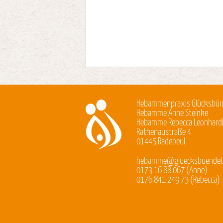
Hebammenpraxis Glücksbün
Hebamme Anne Steinke
Hebamme Rebecca Leonhard
Rathenaustraße 4
01445 Radebeul
hebamme@gluecksbuendel
0173 16 88 067 (Anne)
0176 841 249 73 (Rebecca)